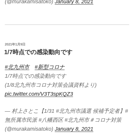
(@murakamisatoko)
January 8, 2021
投
2021年1月9日
稿
1/7時点での感染動向です
日:
#北九州市
#新型コロナ
1/7時点での感染動向です
(1/8北九州市コロナ対策会議資料より)
pic.twitter.com/V3T3spKQZ3
— 村上さとこ【1/31 #北九州市議選 候補予定者】#
無所属市民派 #八幡西区 #北九州市＃コロナ対策
(@murakamisatoko)
January 8, 2021