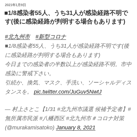
投
2021年1月9日
稿
■1/8感染者55人、うち31人が感染経路不明で
日:
す(後に感染経路が判明する場合もあります)
#北九州市
#新型コロナ
■1/8感染者55人、うち31人が感染経路不明です(後
に感染経路が判明する場合もあります)
今日までの感染者の半数以上が感染経路不明。市中
感染に警戒下さい。
引続か、換気、マスク、手洗い、ソーシャルディス
タンスを。
pic.twitter.com/JuGuv5NwtJ
— 村上さとこ【1/31 #北九州市議選 候補予定者】#
無所属市民派 #八幡西区 #北九州市＃コロナ対策
(@murakamisatoko)
January 8, 2021