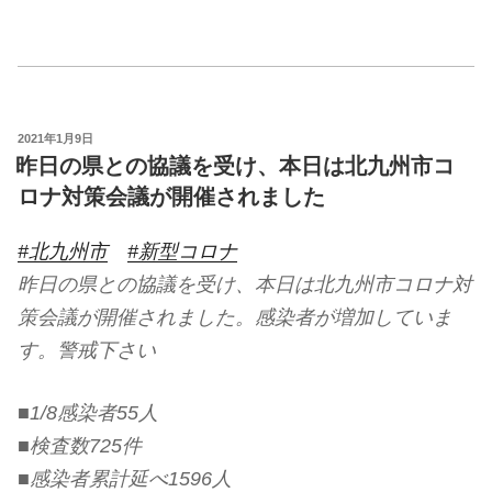
投
2021年1月9日
稿
昨日の県との協議を受け、本日は北九州市コ
日:
ロナ対策会議が開催されました
#北九州市
#新型コロナ
昨日の県との協議を受け、本日は北九州市コロナ対
策会議が開催されました。感染者が増加していま
す。警戒下さい
■1/8感染者55人
■検査数725件
■感染者累計延べ1596人