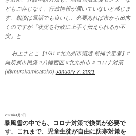
どもご存じなく、行政情報が届いていないと感じま
す。相談は電話でも良いし、必要あれば市から出向
くのですが「状況を行政に上手く伝えられるか不
安」と
— 村上さとこ【1/31 #北九州市議選 候補予定者】#
無所属市民派 #八幡西区 #北九州市＃コロナ対策
(@murakamisatoko)
January 7, 2021
投
2021年1月8日
稿
暴風雪の中でも、コロナ対策で換気が必要で
日:
す。これまで、児童生徒が自由に防寒対策を