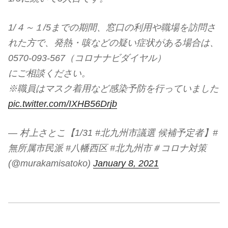
1/４～１/5までの期間、窓口の利用や職場を訪問さ
れた方で、発熱・咳などの疑い症状がある場合は、
0570-093-567（コロナナビダイヤル）
にご相談ください。
※職員はマスク着用など感染予防を行っていました
pic.twitter.com/IXHB56Drjb
— 村上さとこ【1/31 #北九州市議選 候補予定者】#
無所属市民派 #八幡西区 #北九州市＃コロナ対策
(@murakamisatoko)
January 8, 2021