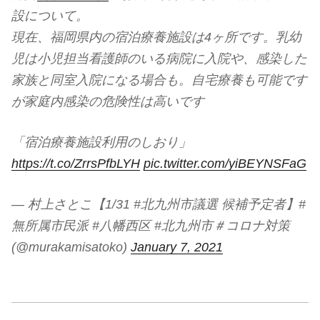
設について。
現在、福岡県内の宿泊療養施設は4ヶ所です。乳幼
児は小児担当看護師のいる病院に入院や、感染した
家族と同室入院になる場合も。自宅療養も可能です
が家庭内感染の危険性は高いです
「宿泊療養施設利用のしおり」
https://t.co/ZrrsPfbLYH
pic.twitter.com/yiBEYNSFaG
— 村上さとこ【1/31 #北九州市議選 候補予定者】#
無所属市民派 #八幡西区 #北九州市＃コロナ対策
(@murakamisatoko)
January 7, 2021