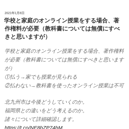
投
2021年1月8日
稿
学校と家庭のオンライン授業をする場合、著
日:
作権料が必要（教科書については無償にすべ
きと思いますが）
学校と家庭のオンライン授業をする場合、著作権料
が必要（教科書については無償にすべきと思います
が）
①払う→家でも授業が見られる
②払わない→教科書を使ったオンライン授業は不可
北九州市は今後どうしていくのか。
福岡県との違いをどう考えるのか。
諸々について詳細確認します。
https://t.co/NE8bZP74hM