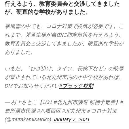
行えるよう、教育委員会と交渉してきました
が、硬直的な学校がありました。
暴風雪の中でも、コロナ対策で換気が必要です。こ
れまで、児童生徒が自由に防寒対策を行えるよう、
教育委員会と交渉してきましたが、硬直的な学校が
ありました。
いまだ、「ひざ掛け、タイツ、長靴下など」の防寒
が禁止されている北九州市内の小中学校があれば、
DMでお知らせください
#ブラック校則
— 村上さとこ【1/31 #北九州市議選 候補予定者】#
無所属市民派 #八幡西区 #北九州市＃コロナ対策
(@murakamisatoko)
January 7, 2021