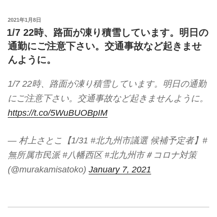
投
2021年1月8日
稿
1/7 22時、路面が凍り積雪しています。明日の
日:
通勤にご注意下さい。交通事故など起きませ
んように。
1/7 22時、路面が凍り積雪しています。明日の通勤
にご注意下さい。交通事故など起きませんように。
https://t.co/5WuBUOBpIM
— 村上さとこ【1/31 #北九州市議選 候補予定者】#
無所属市民派 #八幡西区 #北九州市＃コロナ対策
(@murakamisatoko)
January 7, 2021