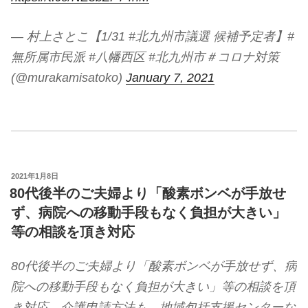
— 村上さとこ【1/31 #北九州市議選 候補予定者】#
無所属市民派 #八幡西区 #北九州市＃コロナ対策
(@murakamisatoko)
January 7, 2021
投
2021年1月8日
稿
80代後半のご夫婦より「酸素ボンベが手放せ
日:
ず、病院への移動手段もなく負担が大きい」
等の相談を頂き対応
80代後半のご夫婦より「酸素ボンベが手放せず、病
院への移動手段もなく負担が大きい」等の相談を頂
き対応。介護申請方法も、地域包括支援センターな