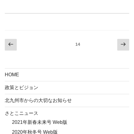
投
前
次
固定ページ
14
の
の
稿
ペ
ペ
の
ー
ー
ペ
ジ
ジ
HOME
ー
ジ
政策とビジョン
送
北九州市からの大切なお知らせ
り
さとこニュース
2021年新春未来号 Web版
2020年秋冬号 Web版