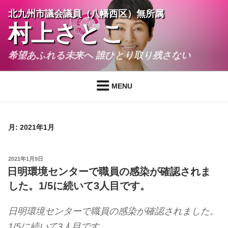
コ
北九州市議会議員（八幡西区）無所属
ン
村上さとこ
テ
ン
希望あふれる未来へ 誰ひとり取り残さない
ツ
へ
ス
MENU
キ
ッ
プ
月:
2021年1月
投
2021年1月9日
稿
日明環境センターで職員の感染が確認されま
日:
した。1/5に続いて3人目です。
日明環境センターで職員の感染が確認されました。
1/5に続いて3人目です。