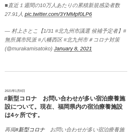
■直近１週間の10万人あたりの累積新規感染者数
27.91人
pic.twitter.com/3YMMpf0LP6
— 村上さとこ【1/31 #北九州市議選 候補予定者】#
無所属市民派 #八幡西区 #北九州市＃コロナ対策
(@murakamisatoko)
January 8, 2021
投
2021年1月8日
稿
#新型コロナ お問い合わせが多い宿泊療養施
日:
設について。現在、福岡県内の宿泊療養施設
は4ヶ所です。
再掲
#新型コロナ
お問い合わせが多い宿泊療養施