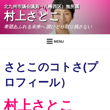
コ
北九州市議会議員（八幡西区）無所属
ン
村上さとこ
テ
ン
希望あふれる未来へ 誰ひとり取り残さない
ツ
へ
ス
MENU
キ
ッ
プ
さとこのコトさ(プ
ロフィール）
村上さとこ