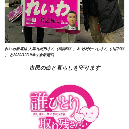
れいわ新選組 大島九州男さん（福岡8区 ）＆ 竹村かつしさん（山口4区
） と2020/12/19＠小倉駅南口
市民の命と暮らしを守ります