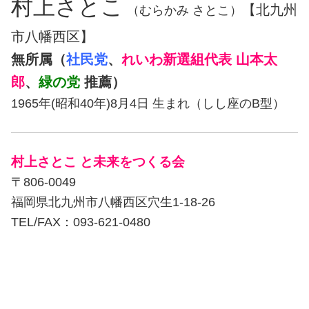
村上さとこ
【北九州
（むらかみ さとこ）
市八幡西区】
無所属（
社民党
、
れいわ新選組代表 山本太
郎
、
緑の党
推薦）
1965年(昭和40年)8月4日 生まれ（しし座のB型）
村上さとこ と未来をつくる会
〒806-0049
福岡県北九州市八幡西区穴生1-18-26
TEL/FAX：093-621-0480