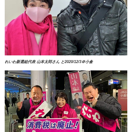
れいわ新選組代表 山本太郎さん と2020/12/3＠小倉