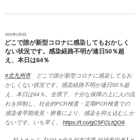
投
2021年1月9日
稿
どこで誰が新型コロナに感染してもおかしく
日:
ない状況です。感染経路不明が連日50％超
え、本日は64％
#北九州市
どこで誰が新型コロナに感染してもお
かしくない状況です。感染経路不明が連日50％超
え、本日は64％。全県下、十分な保障の上に人の流
れを抑制し、社会的PCR検査・定期PCR検査での
感染者早期発見・療養により、感染を抑え込むしか
ないです。いち早く。
https://t.co/gC5FCLtQO6