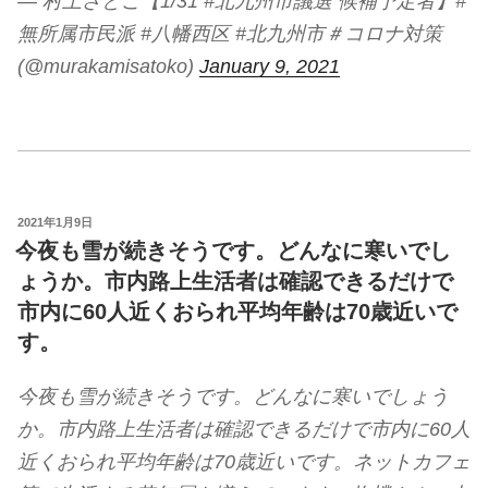
— 村上さとこ【1/31 #北九州市議選 候補予定者】#
無所属市民派 #八幡西区 #北九州市＃コロナ対策
(@murakamisatoko)
January 9, 2021
投
2021年1月9日
稿
今夜も雪が続きそうです。どんなに寒いでし
日:
ょうか。市内路上生活者は確認できるだけで
市内に60人近くおられ平均年齢は70歳近いで
す。
今夜も雪が続きそうです。どんなに寒いでしょう
か。市内路上生活者は確認できるだけで市内に60人
近くおられ平均年齢は70歳近いです。ネットカフェ