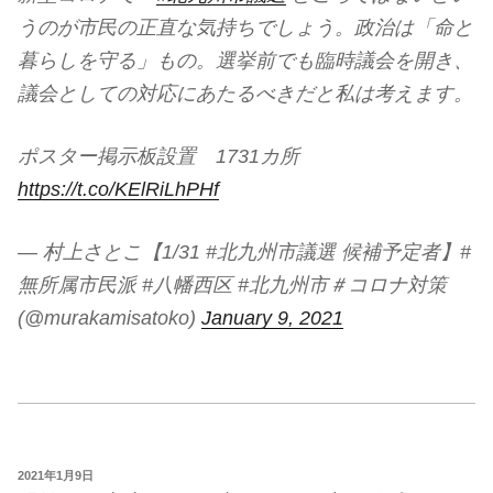
うのが市民の正直な気持ちでしょう。政治は「命と
暮らしを守る」もの。選挙前でも臨時議会を開き、
議会としての対応にあたるべきだと私は考えます。
ポスター掲示板設置 1731カ所
https://t.co/KElRiLhPHf
— 村上さとこ【1/31 #北九州市議選 候補予定者】#
無所属市民派 #八幡西区 #北九州市＃コロナ対策
(@murakamisatoko)
January 9, 2021
投
2021年1月9日