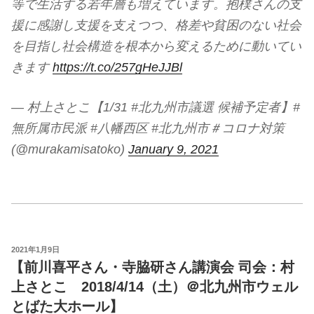
等で生活する若年層も増えています。抱樸さんの支
援に感謝し支援を支えつつ、格差や貧困のない社会
を目指し社会構造を根本から変えるために動いてい
きます
https://t.co/257gHeJJBl
— 村上さとこ【1/31 #北九州市議選 候補予定者】#
無所属市民派 #八幡西区 #北九州市＃コロナ対策
(@murakamisatoko)
January 9, 2021
投
2021年1月9日
稿
【前川喜平さん・寺脇研さん講演会 司会：村
日:
上さとこ 2018/4/14（土）＠北九州市ウェル
とばた大ホール】