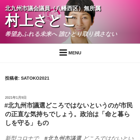
コ
北九州市議会議員（八幡西区）無所属
ン
村上さとこ
テ
ン
希望あふれる未来へ 誰ひとり取り残さない
ツ
へ
ス
MENU
キ
ッ
プ
投稿者:
SATOKO2021
投
2021年1月9日
稿
#北九州市議選どころではないというのが市民
日:
の正直な気持ちでしょう。政治は「命と暮ら
しを守る」もの
新型コロナで
#北九州市議選
どころではないとい