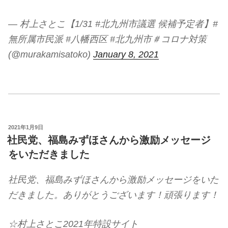
— 村上さとこ【1/31 #北九州市議選 候補予定者】#
無所属市民派 #八幡西区 #北九州市＃コロナ対策
(@murakamisatoko)
January 8, 2021
投
2021年1月9日
稿
社民党、福島みずほさんから激励メッセージ
日:
をいただきました
社民党、福島みずほさんから激励メッセージをいた
だきました。ありがとうございます！頑張ります！
☆村上さとこ2021年特設サイト