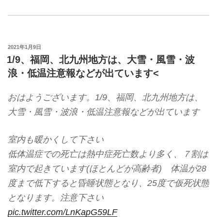
投
2021年1月9日
稿
1/9、福岡、北九州地方は、大雪・風雪・波
日:
浪・低温注意報などが出ています<
おはようございます。1/9、福岡、北九州地方は、
大雪・風雪・波浪・低温注意報などが出ています
室内も暖かくして下さい
低体温症での死亡は熱中症死亡数より多く、７割は
室内で起きています(ほとんどが高齢者) 体温が28
度まで低下すると昏睡状態となり、25度で仮死状態
となります。注意下さい
pic.twitter.com/LnKapG59LF