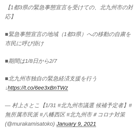
【1都3県の緊急事態宣言を受けての、北九州市の対
応】
■緊急事態宣言の地域（1都3県）への移動の自粛を
市民に呼び掛け
■期間は1/8日から2/7
■北九州市独自の緊急経済支援を行う
↓
https://t.co/6ee3xBnTWz
— 村上さとこ【1/31 #北九州市議選 候補予定者】#
無所属市民派 #八幡西区 #北九州市＃コロナ対策
(@murakamisatoko)
January 9, 2021