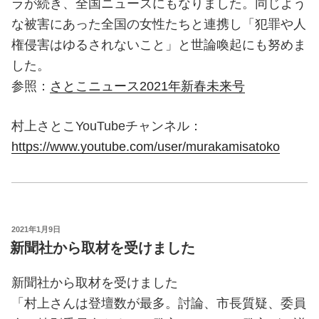
ラが続き、全国ニュースにもなりました。同じよう
な被害にあった全国の女性たちと連携し「犯罪や人
権侵害はゆるされないこと」と世論喚起にも努めま
した。
参照：
さとこニュース2021年新春未来号
村上さとこYouTubeチャンネル：
https://www.youtube.com/user/murakamisatoko
投
2021年1月9日
稿
新聞社から取材を受けました
日:
新聞社から取材を受けました
「村上さんは登壇数が最多。討論、市長質疑、委員