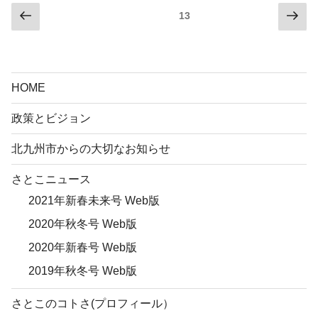
投
前
次
固定ページ
13
の
の
稿
ペ
ペ
の
ー
ー
ペ
ジ
ジ
HOME
ー
ジ
政策とビジョン
送
北九州市からの大切なお知らせ
り
さとこニュース
2021年新春未来号 Web版
2020年秋冬号 Web版
2020年新春号 Web版
2019年秋冬号 Web版
さとこのコトさ(プロフィール）