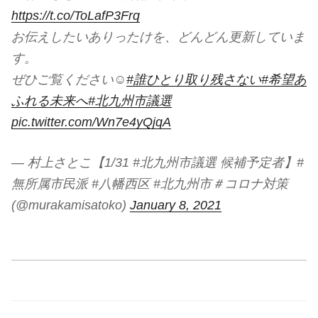
https://t.co/ToLafP3Frq
お伝えしたいありったけを、どんどん更新していま
す。
ぜひご覧ください☺
#誰ひとり取り残さない
#希望あ
ふれる未来へ
#北九州市議選
pic.twitter.com/Wn7e4yQjqA
— 村上さとこ【1/31 #北九州市議選 候補予定者】#
無所属市民派 #八幡西区 #北九州市＃コロナ対策
(@murakamisatoko)
January 8, 2021