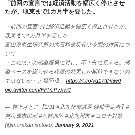
稿
「前回の宣言では経済活動を幅広く停止させ
日:
たが、収束まで1カ月半を要した。
「前回の宣言では経済活動を幅広く停止させたが、
収束まで1カ月半を要した。
富山県衛生研究所の大石和徳所長は今回の対策につ
いて
「これほどの感染爆発に対し、不十分に見える。感
染ペースを遅らせる程度の効果しか期待できないの
ではないか」と疑問視。
https://t.co/vg17tDiaw0
pic.twitter.com/FFfXiPvXwC
— 村上さとこ【1/31 #北九州市議選 候補予定者】#
無所属市民派 #八幡西区 #北九州市＃コロナ対策
(@murakamisatoko)
January 9, 2021