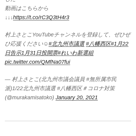
動画はこちらから
↓↓↓
https://t.co/rC3Q3tH4r3
村上さとこYouTubeチャンネルを登録して、ぜひぜ
ひ応援ください☺
#北九州市議選
#八幡西区
#1月22
日告示1月31日投開票
#れいわ新選組
pic.twitter.com/QMfNa07fui
— 村上さとこ(北九州市議会議員 #無所属市民
派)1/22北九州市議選 #八幡西区＃コロナ対策
(@murakamisatoko)
January 20, 2021