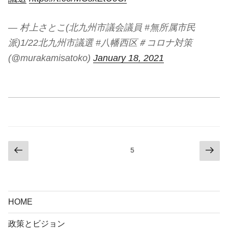
— 村上さとこ(北九州市議会議員 #無所属市民
派)1/22北九州市議選 #八幡西区＃コロナ対策
(@murakamisatoko)
January 18, 2021
投
前
次
固定ページ
5
の
の
稿
ペ
ペ
の
ー
ー
ペ
ジ
ジ
HOME
ー
ジ
政策とビジョン