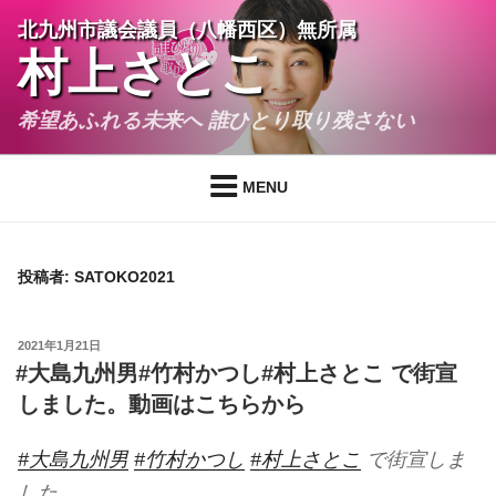
コ
北九州市議会議員（八幡西区）無所属
ン
村上さとこ
テ
ン
希望あふれる未来へ 誰ひとり取り残さない
ツ
へ
ス
MENU
キ
ッ
プ
投稿者:
SATOKO2021
投
2021年1月21日
稿
#大島九州男#竹村かつし#村上さとこ で街宣
日:
しました。動画はこちらから
#大島九州男
#竹村かつし
#村上さとこ
で街宣しま
した