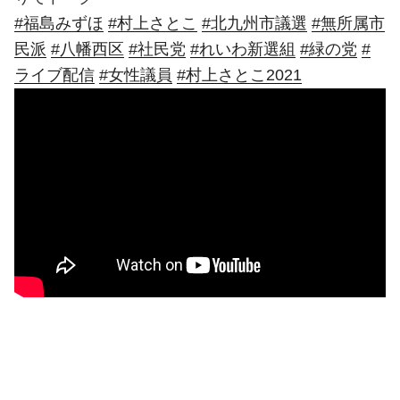
#福島みずほ
#村上さとこ
#北九州市議選
#無所属市
民派
#八幡西区
#社民党
#れいわ新選組
#緑の党
#
ライブ配信
#女性議員
#村上さとこ2021