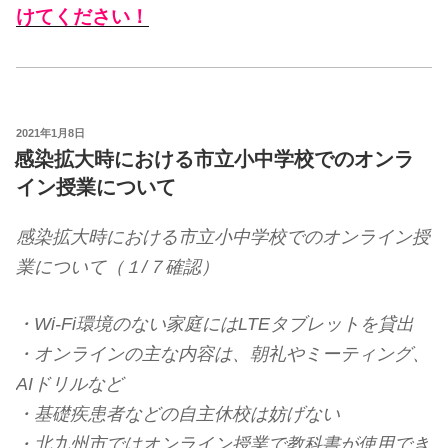
けてください！
投
2021年1月8日
稿
感染拡大時における市立小中学校でのオンラ
日:
イン授業について
感染拡大時における市立小中学校でのオンライン授
業について（１/７確認）
・Wi-Fi環境のない家庭にはLTEタブレットを貸出
・オンラインの主な内容は、朝礼やミーティング、
AIドリルなど
・基礎疾患者などの自主休校は妨げない
・北九州市ではオンライン授業で教科書が使用でき