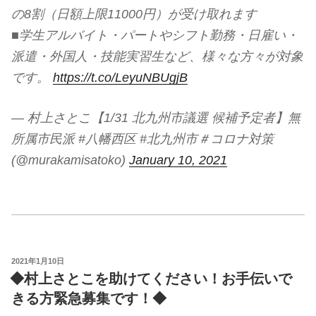
の8割（日額上限11000円）が受け取れます
■学生アルバイト・パートやシフト勤務・日雇い・
派遣・外国人・技能実習生など、様々な方々が対象
です。
https://t.co/LeyuNBUgjB
— 村上さとこ【1/31 北九州市議選 候補予定者】無
所属市民派 #八幡西区 #北九州市＃コロナ対策
(@murakamisatoko)
January 10, 2021
投
2021年1月10日
稿
◆村上さとこを助けてください！お手伝いで
日:
きる方緊急募集です！◆