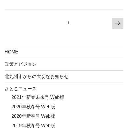
投
次
固定ページ
1
の
稿
ペ
の
ー
ペ
ジ
HOME
ー
ジ
政策とビジョン
送
北九州市からの大切なお知らせ
り
さとこニュース
2021年新春未来号 Web版
2020年秋冬号 Web版
2020年新春号 Web版
2019年秋冬号 Web版