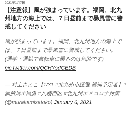
投
2021年1月7日
稿
【注意報】風が強まっています。福岡、北九
日:
州地方の海上では、７日昼前まで暴風雪に警
戒してください
風が強まっています。福岡、北九州地方の海上で
は、７日昼前まで暴風雪に警戒してください。
(通学・通勤で自転車に乗るのは危険です)
pic.twitter.com/QCHYsdGEDB
— 村上さとこ【1/31 #北九州市議選 候補予定者】#
無所属市民派 #八幡西区 #北九州市＃コロナ対策
(@murakamisatoko)
January 6, 2021