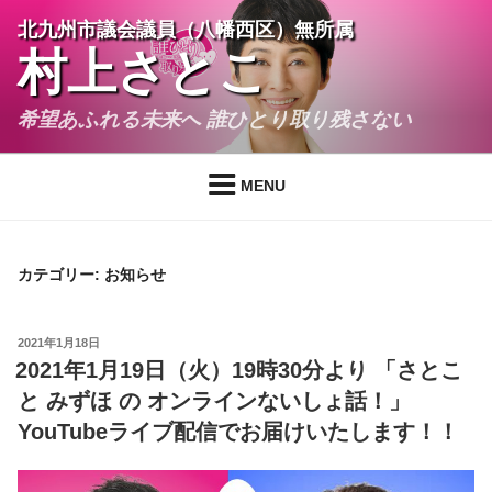
コ
北九州市議会議員（八幡西区）無所属
ン
村上さとこ
テ
ン
希望あふれる未来へ 誰ひとり取り残さない
ツ
へ
ス
MENU
キ
ッ
プ
カテゴリー:
お知らせ
投
2021年1月18日
稿
2021年1月19日（火）19時30分より 「さとこ
日:
と みずほ の オンラインないしょ話！」
YouTubeライブ配信でお届けいたします！！