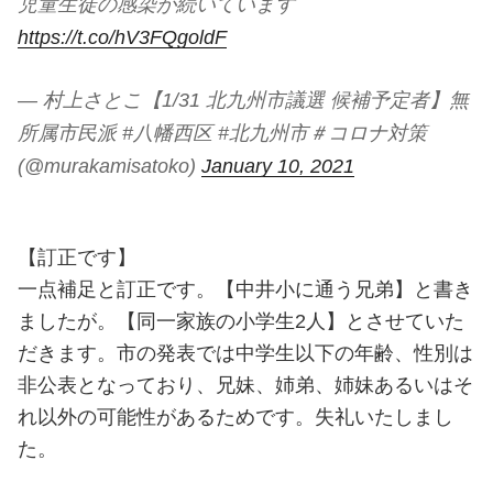
児童生徒の感染が続いています
https://t.co/hV3FQgoldF
— 村上さとこ【1/31 北九州市議選 候補予定者】無
所属市民派 #八幡西区 #北九州市＃コロナ対策
(@murakamisatoko)
January 10, 2021
【訂正です】
一点補足と訂正です。【中井小に通う兄弟】と書き
ましたが。【同一家族の小学生2人】とさせていた
だきます。市の発表では中学生以下の年齢、性別は
非公表となっており、兄妹、姉弟、姉妹あるいはそ
れ以外の可能性があるためです。失礼いたしまし
た。