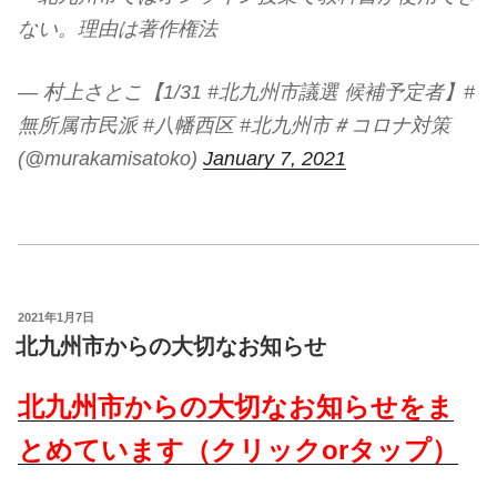
ない。理由は著作権法
— 村上さとこ【1/31 #北九州市議選 候補予定者】#
無所属市民派 #八幡西区 #北九州市＃コロナ対策
(@murakamisatoko)
January 7, 2021
投
2021年1月7日
稿
北九州市からの大切なお知らせ
日:
北九州市からの大切なお知らせをま
とめています（クリックorタップ）