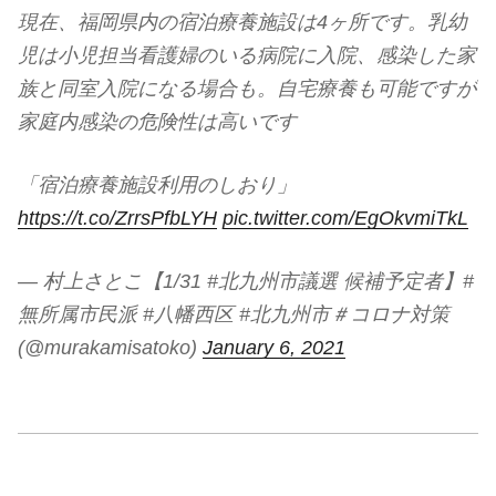
現在、福岡県内の宿泊療養施設は4ヶ所です。乳幼
児は小児担当看護婦のいる病院に入院、感染した家
族と同室入院になる場合も。自宅療養も可能ですが
家庭内感染の危険性は高いです
「宿泊療養施設利用のしおり」
https://t.co/ZrrsPfbLYH
pic.twitter.com/EgOkvmiTkL
— 村上さとこ【1/31 #北九州市議選 候補予定者】#
無所属市民派 #八幡西区 #北九州市＃コロナ対策
(@murakamisatoko)
January 6, 2021