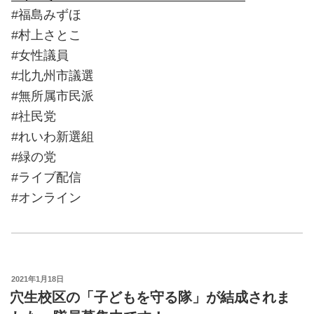
#福島みずほ
#村上さとこ
#女性議員
#北九州市議選
#無所属市民派
#社民党
#れいわ新選組
#緑の党
#ライブ配信
#オンライン
投
2021年1月18日
稿
穴生校区の「子どもを守る隊」が結成されま
日: