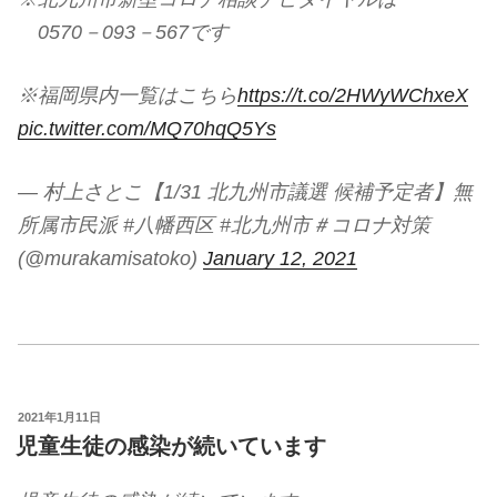
0570－093－567です
※福岡県内一覧はこちら
https://t.co/2HWyWChxeX
pic.twitter.com/MQ70hqQ5Ys
— 村上さとこ【1/31 北九州市議選 候補予定者】無
所属市民派 #八幡西区 #北九州市＃コロナ対策
(@murakamisatoko)
January 12, 2021
投
2021年1月11日
稿
児童生徒の感染が続いています
日: