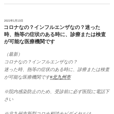
投
2021年1月13日
稿
コロナなの？インフルエンザなの？迷った
日:
時、熱等の症状のある時に、診療または検査
が可能な医療機関です
（最新）
コロナなの？インフルエンザなの？
迷った時、熱等の症状のある時に、診療または検査
が可能な医療機関です
#北九州市
※院内感染防止のため、受診前に必ず医院に電話下
さい
※北九州市新型コロナ相談ナビダイヤルは