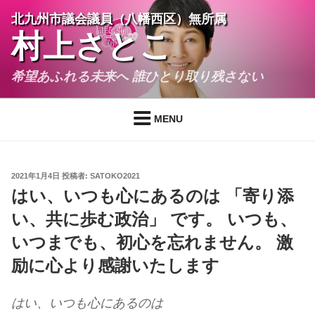
コ
北九州市議会議員（八幡西区）無所属
ン
村上さとこ
テ
ン
希望あふれる未来へ 誰ひとり取り残さない
ツ
へ
ス
MENU
キ
ッ
プ
投
2021年1月4日
投稿者:
SATOKO2021
稿
はい、いつも心にあるのは 「寄り添
日:
い、共に歩む政治」 です。 いつも、
いつまでも、初心を忘れません。 激
励に心より感謝いたします
はい、いつも心にあるのは