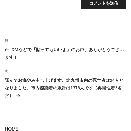
投
前
前
稿
の
DMなどで「貼ってもいいよ」のお声、ありがとうござい
ナ
投
ます！
ビ
稿
ゲ
次
次
ー
の
謹んでお悔やみ申し上げます。北九州市内の死亡者は24人と
シ
投
なりました。市内感染者の累計は1373人です（再陽性者2名
ョ
稿
含）
ン
HOME