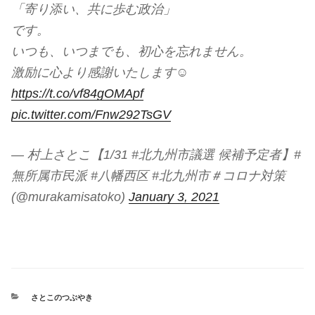
「寄り添い、共に歩む政治」
です。
いつも、いつまでも、初心を忘れません。
激励に心より感謝いたします☺
https://t.co/vf84gOMApf
pic.twitter.com/Fnw292TsGV
— 村上さとこ【1/31 #北九州市議選 候補予定者】#
無所属市民派 #八幡西区 #北九州市＃コロナ対策
(@murakamisatoko)
January 3, 2021
カ
さとこのつぶやき
テ