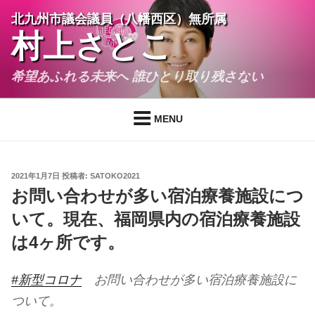
コ
北九州市議会議員（八幡西区）無所属
ン
村上さとこ
テ
ン
希望あふれる未来へ 誰ひとり取り残さない
ツ
へ
ス
MENU
キ
ッ
プ
投
2021年1月7日
投稿者:
SATOKO2021
稿
お問い合わせが多い宿泊療養施設につ
日:
いて。現在、福岡県内の宿泊療養施設
は4ヶ所です。
#新型コロナ
お問い合わせが多い宿泊療養施設に
ついて。