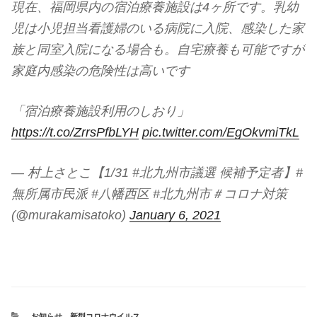
現在、福岡県内の宿泊療養施設は4ヶ所です。乳幼
児は小児担当看護婦のいる病院に入院、感染した家
族と同室入院になる場合も。自宅療養も可能ですが
家庭内感染の危険性は高いです
「宿泊療養施設利用のしおり」
https://t.co/ZrrsPfbLYH
pic.twitter.com/EgOkvmiTkL
— 村上さとこ【1/31 #北九州市議選 候補予定者】#
無所属市民派 #八幡西区 #北九州市＃コロナ対策
(@murakamisatoko)
January 6, 2021
カ
お知らせ
、
新型コロナウイルス