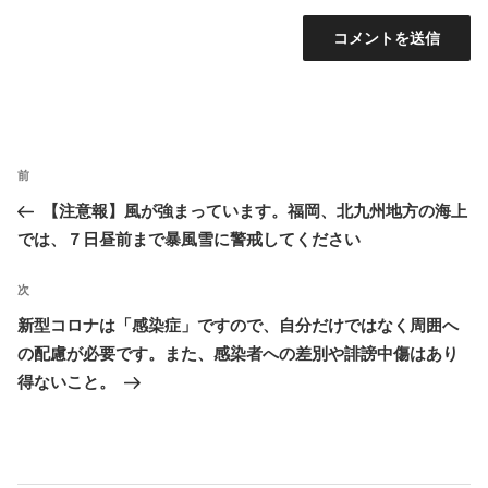
投
前
前
稿
の
【注意報】風が強まっています。福岡、北九州地方の海上
ナ
投
では、７日昼前まで暴風雪に警戒してください
ビ
稿
ゲ
次
次
ー
の
新型コロナは「感染症」ですので、自分だけではなく周囲へ
シ
投
の配慮が必要です。また、感染者への差別や誹謗中傷はあり
ョ
稿
得ないこと。
ン