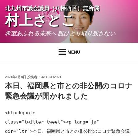
コ
北九州市議会議員（八幡西区）無所属
ン
村上さとこ
テ
ン
希望あふれる未来へ 誰ひとり取り残さない
ツ
へ
ス
MENU
キ
ッ
プ
投
2021年1月8日
投稿者:
SATOKO2021
稿
本日、福岡県と市との非公開のコロナ
日:
緊急会議が開かれました
<blockquote
class="twitter-tweet"><p lang="ja"
dir="ltr">本日、福岡県と市との非公開のコロナ緊急会議