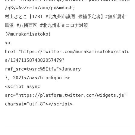
/qSywAvZcct</a></p>&mdash;
村上さとこ【1/31 #北九州市議選 候補予定者】#無所属市
民派 #八幡西区 #北九州市＃コロナ対策
(@murakamisatoko)
<a
href="https://twitter.com/murakamisatoko/statu
s/1347115874382057479?
ref_src=twsrc%5Etfw">January
7, 2021</a></blockquote>
<script async
src="https://platform.twitter.com/widgets.js"
charset="utf-8"></script>