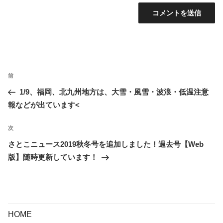
投
前
前
稿
の
1/9、福岡、北九州地方は、大雪・風雪・波浪・低温注意
ナ
投
報などが出ています<
ビ
稿
ゲ
次
次
ー
の
さとこニュース2019秋冬号を追加しました！過去号【Web
シ
投
版】随時更新しています！
ョ
稿
ン
HOME