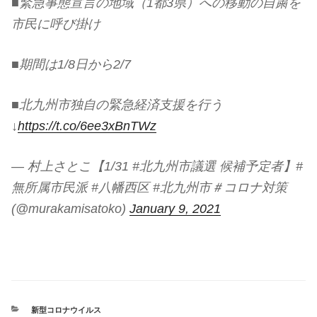
■緊急事態宣言の地域（1都3県）への移動の自粛を
市民に呼び掛け
■期間は1/8日から2/7
■北九州市独自の緊急経済支援を行う
↓
https://t.co/6ee3xBnTWz
— 村上さとこ【1/31 #北九州市議選 候補予定者】#
無所属市民派 #八幡西区 #北九州市＃コロナ対策
(@murakamisatoko)
January 9, 2021
カ
新型コロナウイルス