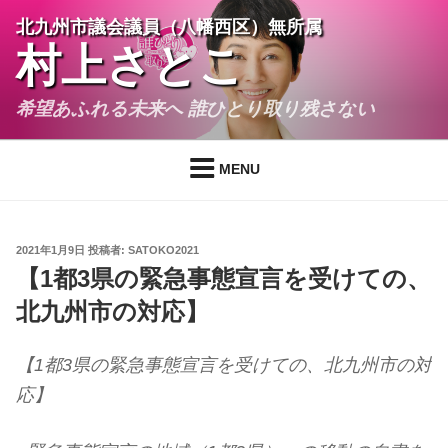
コ
北九州市議会議員（八幡西区）無所属
ン
村上さとこ
テ
ン
希望あふれる未来へ 誰ひとり取り残さない
ツ
へ
ス
MENU
キ
ッ
プ
投
2021年1月9日
投稿者:
SATOKO2021
稿
【1都3県の緊急事態宣言を受けての、
日:
北九州市の対応】
【1都3県の緊急事態宣言を受けての、北九州市の対
応】