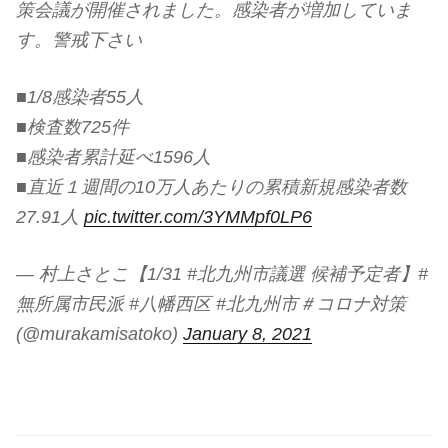
策会議が開催されました。感染者が増加していま
す。警戒下さい
■1/8感染者55人
■検査数725件
■感染者累計延べ1596人
■直近１週間の10万人あたりの累積新規感染者数
27.91人
pic.twitter.com/3YMMpf0LP6
— 村上さとこ【1/31 #北九州市議選 候補予定者】#
無所属市民派 #八幡西区 #北九州市＃コロナ対策
(@murakamisatoko)
January 8, 2021