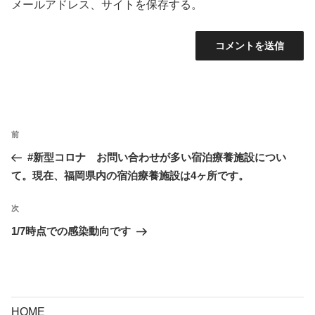
メールアドレス、サイトを保存する。
投
前
前
稿
の
#新型コロナ お問い合わせが多い宿泊療養施設につい
ナ
投
て。現在、福岡県内の宿泊療養施設は4ヶ所です。
ビ
稿
ゲ
次
次
ー
の
1/7時点での感染動向です
シ
投
ョ
稿
ン
HOME