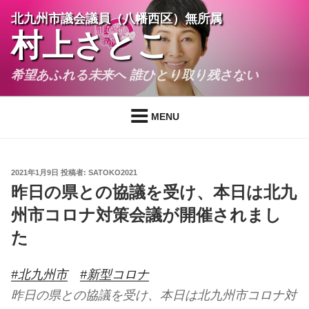
コ
北九州市議会議員（八幡西区）無所属
ン
村上さとこ
テ
ン
希望あふれる未来へ 誰ひとり取り残さない
ツ
へ
ス
MENU
キ
ッ
プ
投
2021年1月9日
投稿者:
SATOKO2021
稿
昨日の県との協議を受け、本日は北九
日:
州市コロナ対策会議が開催されまし
た
#北九州市
#新型コロナ
昨日の県との協議を受け、本日は北九州市コロナ対