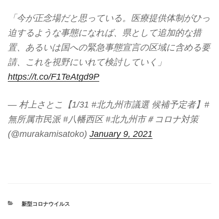
「今が正念場だと思っている。医療提供体制がひっ
迫するような事態になれば、県として追加的な措
置、あるいは国への緊急事態宣言の区域に含める要
請、これを視野にいれて検討していく」
https://t.co/F1TeAtgd9P
— 村上さとこ【1/31 #北九州市議選 候補予定者】#
無所属市民派 #八幡西区 #北九州市＃コロナ対策
(@murakamisatoko)
January 9, 2021
カ
新型コロナウイルス
テ