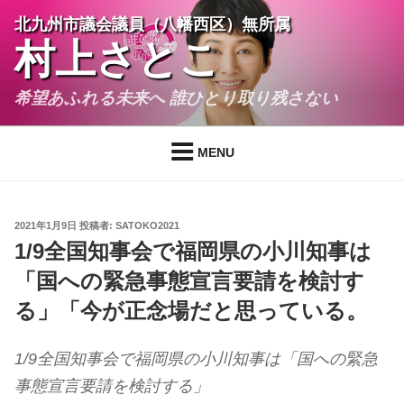
コ
北九州市議会議員（八幡西区）無所属
ン
村上さとこ
テ
ン
希望あふれる未来へ 誰ひとり取り残さない
ツ
へ
ス
MENU
キ
ッ
プ
投
2021年1月9日
投稿者:
SATOKO2021
稿
1/9全国知事会で福岡県の小川知事は
日:
「国への緊急事態宣言要請を検討す
る」「今が正念場だと思っている。
1/9全国知事会で福岡県の小川知事は「国への緊急
事態宣言要請を検討する」