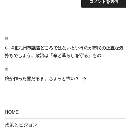
投
前
前
稿
の
#北九州市議選どころではないというのが市民の正直な気
ナ
投
持ちでしょう。政治は「命と暮らしを守る」もの
ビ
稿
ゲ
次
次
ー
の
娘が作った雪だるま。ちょっと怖い？
シ
投
ョ
稿
ン
HOME
政策とビジョン