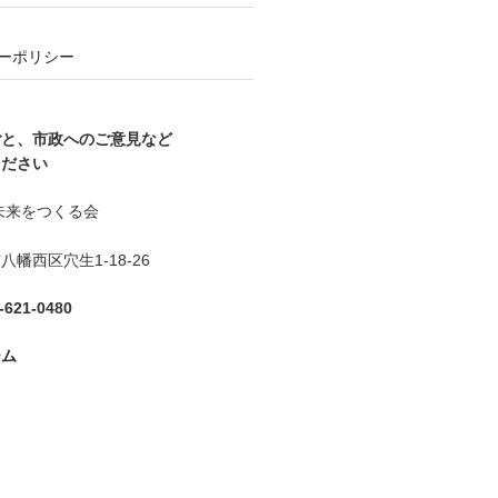
ーポリシー
ごと、市政へのご意見など
ください
未来をつくる会
幡西区穴生1-18-26
621-0480
ーム