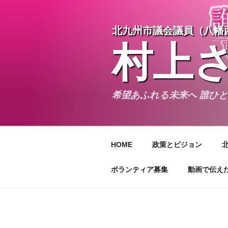
コ
ン
北九州市議会議員（八幡
テ
ン
村上
ツ
へ
ス
キ
希望あふれる未来へ 誰ひ
ッ
プ
HOME
政策とビジョン
ボランティア募集
動画で伝え