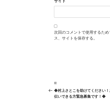
サイト
次回のコメントで使用するため
ス、サイトを保存する。
投
前
前
稿
の
◆村上さとこを助けてください！
投
伝いできる方緊急募集です！◆
ナ
稿
ビ