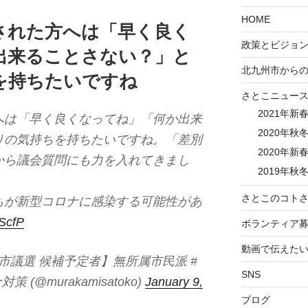
HOME
された方へは「早く良く
政策とビジョ
出来ることさない？」と
北九州市から
を持ちたいですね
さとこニュー
2021年新
へは「早く良くなってね」「何か出来
2020年秋冬
りの気持ちを持ちたいですね。「差別
2020年新春
から議会質問にも力を入れてきまし
2019年秋冬
さとこのコトさ
もが新型コロナに感染する可能性があ
DScfP
ボランティア
動画で伝えた
州市議選 候補予定者】無所属市民派 #
SNS
(@murakamisatoko)
January 9,
ブログ