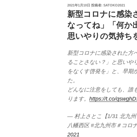
投
2021年1月10日
投稿者:
SATOKO2021
稿
新型コロナに感染
日:
なってね」「何か
思いやりの気持ち
新型コロナに感染された方
ることさない？」と思いや
をなくす啓発を」と、早期
た。
どんなに注意をしても、誰
ります。
https://t.co/qswgh
— 村上さとこ【1/31 北九
八幡西区 #北九州市＃コロナ対策 
2021