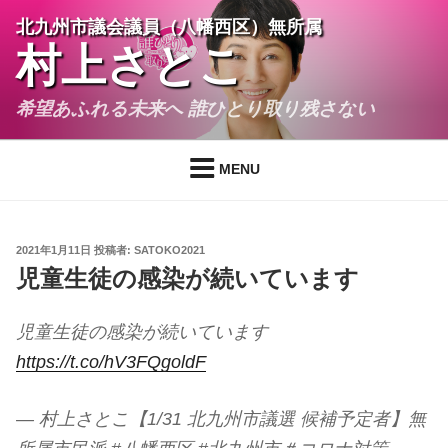
コ
北九州市議会議員（八幡西区）無所属
ン
村上さとこ
テ
ン
希望あふれる未来へ 誰ひとり取り残さない
ツ
へ
ス
MENU
キ
ッ
プ
投
2021年1月11日
投稿者:
SATOKO2021
稿
児童生徒の感染が続いています
日:
児童生徒の感染が続いています
https://t.co/hV3FQgoldF
— 村上さとこ【1/31 北九州市議選 候補予定者】無