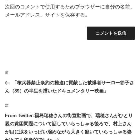
次回のコメントで使用するためブラウザーに自分の名前、
メールアドレス、サイトを保存する。
投
前
前
稿
の
「核兵器禁止条約の推進に貢献した被爆者サーロー節子さ
ナ
投
ん（89）の半生を描いたドキュメンタリー映画」
ビ
稿
ゲ
次
次
ー
の
From Twitter:福島瑞穂さんの街宣動画で、瑞穂さんがひとり
シ
投
親の貧困問題について話していらっしゃる後ろで、村上さん
ョ
稿
が目に涙をいっぱい溜めながら大きく頷いていらっしゃる姿
ン
がとても印象的でした