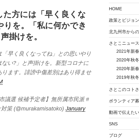
HOME
した方には「早く良くな
政策とビジョ
やりを。「私に何かでき
北九州市から
と声掛けを。
さとこニュー
2021年新
は「早く良くなってね」との思いやり
2020年秋冬
はない?」と声掛けを。新型コロナに
2020年新春
あります。誹謗中傷差別はあり得ませ
2019年秋冬
DM
さとこのコトさ
州市議選 候補予定者】無所属市民派 #
ボランティア
(@murakamisatoko)
January
動画で伝えた
SNS
ブログ