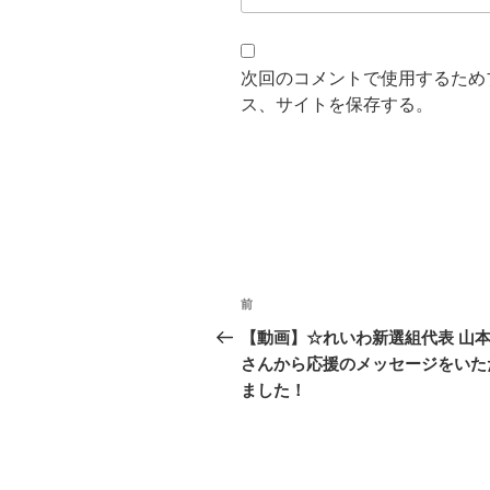
次回のコメントで使用するため
ス、サイトを保存する。
投
前
前
稿
の
【動画】☆れいわ新選組代表 山
投
さんから応援のメッセージをいた
ナ
稿
ました！
ビ
ゲ