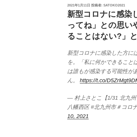
投
2021年1月11日
投稿者:
SATOKO2021
稿
新型コロナに感染
日:
ってね」との思い
ることはない?」
新型コロナに感染した方に
を。「私に何かできること
は誰もが感染する可能性が
ん。
https://t.co/D5ZrMgt9
— 村上さとこ【1/31 北九
八幡西区 #北九州市＃コロナ対策 
10, 2021