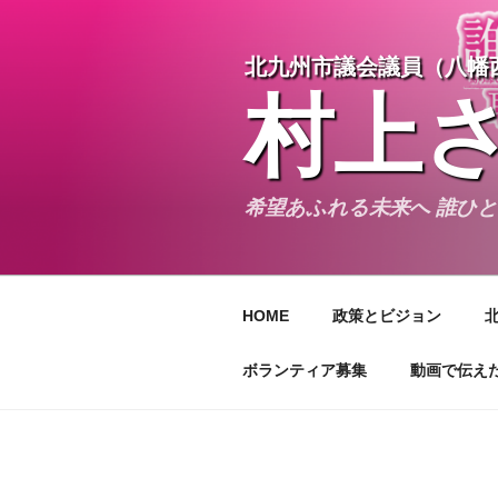
コ
ン
北九州市議会議員（八幡
テ
ン
村上
ツ
へ
ス
キ
希望あふれる未来へ 誰ひ
ッ
プ
HOME
政策とビジョン
ボランティア募集
動画で伝え