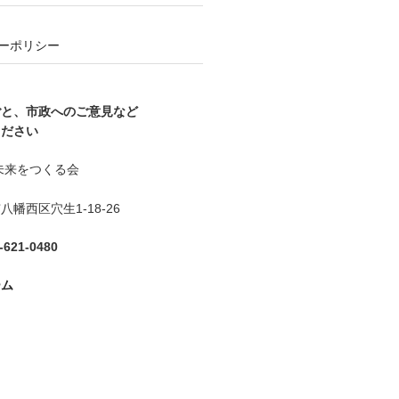
ーポリシー
ごと、市政へのご意見など
ください
未来をつくる会
幡西区穴生1-18-26
621-0480
ーム