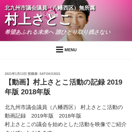
コ
北九州市議会議員（八幡西区）無所属
ン
村上さとこ
テ
ン
希望あふれる未来へ 誰ひとり取り残さない
ツ
へ
ス
MENU
キ
ッ
プ
投
2021年1月13日
投稿者:
SATOKO2021
稿
【動画】村上さとこ活動の記録 2019
日:
年版 2018年版
北九州市議会議員（八幡西区） 村上さとこ活動の
動画記録 2019年版 2018年版
村上さとこの議会を始めとした活動を映像でご紹介