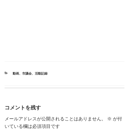
カ
動画
、
市議会
、
活動記録
テ
ゴ
リ
ー
コメントを残す
メールアドレスが公開されることはありません。
※
が付
いている欄は必須項目です