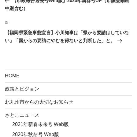
【市政報告過去号Web版】2020年新春号UP（市議会動画
ナ
投
中継含む）
ビ
稿
ゲ
次
次
ー
の
【福岡県緊急事態宣言】小川知事は「県から要請はしていな
シ
投
い」「国からの要請にやむを得ないと判断した」と。
ョ
稿
ン
HOME
政策とビジョン
北九州市からの大切なお知らせ
さとこニュース
2021年新春未来号 Web版
2020年秋冬号 Web版