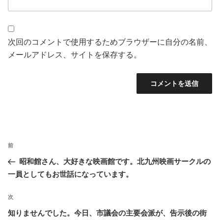
次回のコメントで使用するためブラウザーに自分の名前、
メールアドレス、サイトを保存する。
投
前
前
稿
の
昭和館さん、大好きな映画館です。北九州映画サークルの
ナ
投
一員としてもお世話になっています。
ビ
稿
ゲ
次
次
ー
の
知りませんでした。今日、市議会の主要会派が、告示後の街