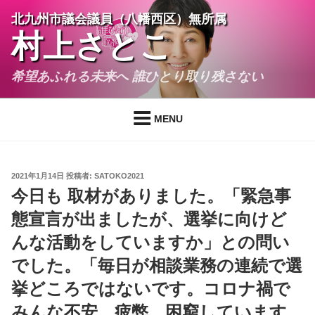
コ
北九州市議会議員（八幡西区）無所属
ン
村上さとこ
テ
ン
希望あふれる未来へ 誰ひとり取り残さない
ツ
へ
ス
MENU
キ
ッ
プ
投
2021年1月14日
投稿者:
SATOKO2021
稿
今日も 取材がありました。「緊急事
日:
態宣言が出ましたが、選挙に向けど
んな活動をしていますか」との問い
でした。「毎日が相談業務の連続で選
挙どころではないです。コロナ禍で
みんな不安、疲弊、困窮しています。