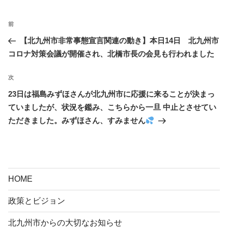
投
前
前
稿
の
【北九州市非常事態宣言関連の動き】本日14日 北九州市
ナ
投
コロナ対策会議が開催され、北橋市長の会見も行われました
ビ
稿
ゲ
次
次
ー
の
23日は福島みずほさんが北九州市に応援に来ることが決まっ
シ
投
ていましたが、状況を鑑み、こちらから一旦 中止とさせてい
ョ
稿
ただきました。みずほさん、すみません
ン
HOME
政策とビジョン
北九州市からの大切なお知らせ