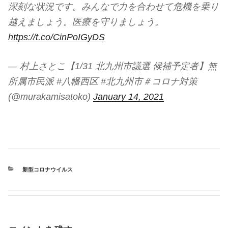
深刻な状況です。みんなで力を合わせて危機を乗り
越えましょう。医療を守りましょう。
https://t.co/CinPoIGyDS
— 村上さとこ【1/31 北九州市議選 候補予定者】無
所属市民派 #八幡西区 #北九州市＃コロナ対策
(@murakamisatoko)
January 14, 2021
カ
新型コロナウイルス
テ
ゴ
リ
ー