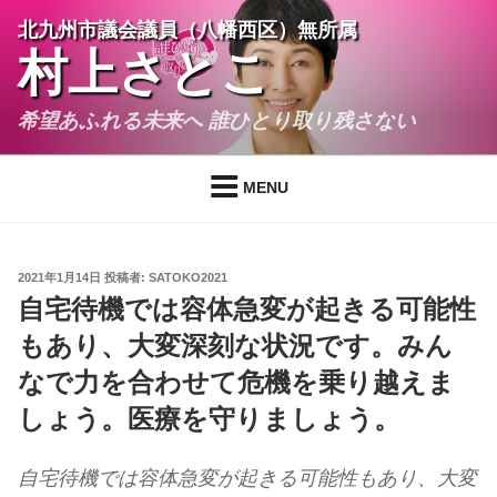
コ
北九州市議会議員（八幡西区）無所属
ン
村上さとこ
テ
ン
希望あふれる未来へ 誰ひとり取り残さない
ツ
へ
ス
MENU
キ
ッ
プ
投
2021年1月14日
投稿者:
SATOKO2021
稿
自宅待機では容体急変が起きる可能性
日:
もあり、大変深刻な状況です。みん
なで力を合わせて危機を乗り越えま
しょう。医療を守りましょう。
自宅待機では容体急変が起きる可能性もあり、大変