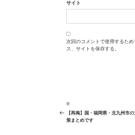
サイト
次回のコメントで使用するため
ス、サイトを保存する。
投
前
前
稿
の
【再掲】国・福岡県・北九州市の
投
策まとめです
ナ
稿
ビ