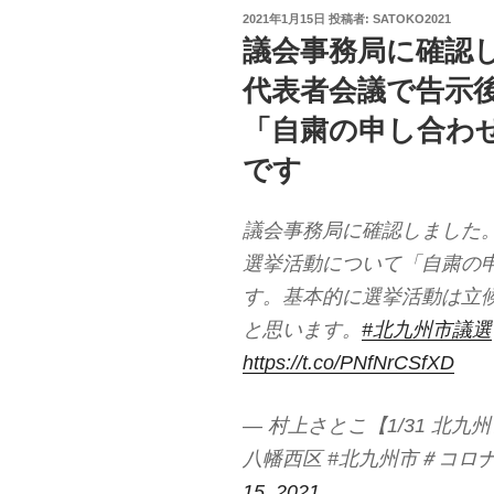
投
2021年1月15日
投稿者:
SATOKO2021
稿
議会事務局に確認
日:
代表者会議で告示
「自粛の申し合わ
です
議会事務局に確認しました
選挙活動について「自粛の
す。基本的に選挙活動は立
と思います。
#北九州市議選
https://t.co/PNfNrCSfXD
— 村上さとこ【1/31 北九
八幡西区 #北九州市＃コロナ対策 
15, 2021