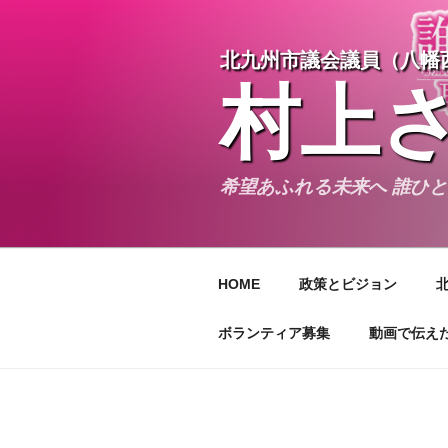
コ
ン
北九州市議会議員（八幡
テ
ン
村上
ツ
へ
ス
キ
希望あふれる未来へ 誰ひ
ッ
プ
HOME
政策とビジョン
ボランティア募集
動画で伝え