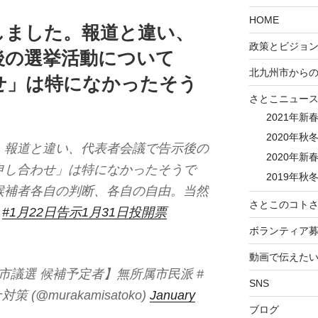
HOME
しました。報道と違い、
政策とビジョ
後の選挙活動について
北九州市から
せ」は特になかったそう
さとこニュー
2021年新
2020年秋冬
。報道と違い、代表者会議で告示後の
2020年新春
申し合わせ」は特になかったそうで
2019年秋冬
候補者各自の判断、各自の自由。当然
さとこのコトさ
#1月22日告示1月31日投開票
ボランティア
動画で伝えた
州市議選 候補予定者】無所属市民派 #
SNS
(@murakamisatoko)
January
ブログ