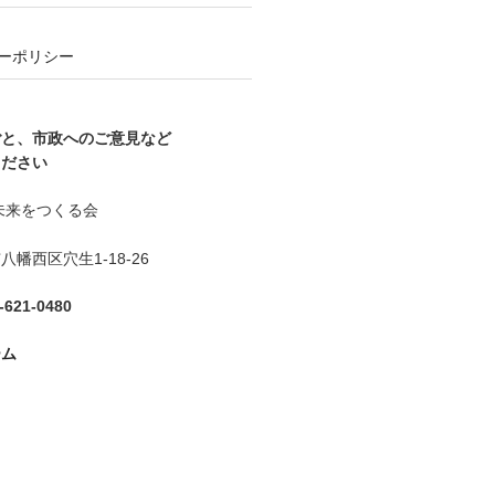
ーポリシー
ごと、市政へのご意見など
ください
未来をつくる会
幡西区穴生1-18-26
621-0480
ーム