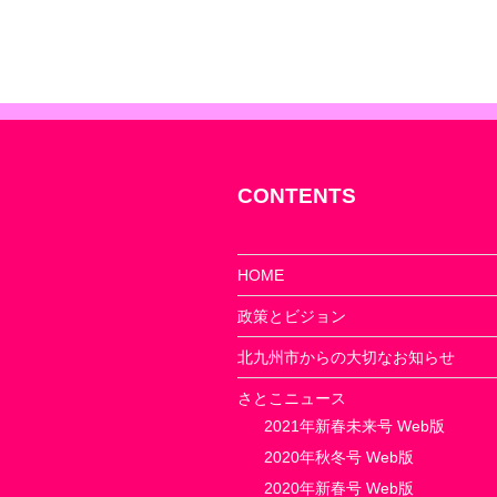
ゲ
ー
シ
ョ
ン
CONTENTS
HOME
政策とビジョン
北九州市からの大切なお知らせ
さとこニュース
2021年新春未来号 Web版
2020年秋冬号 Web版
2020年新春号 Web版