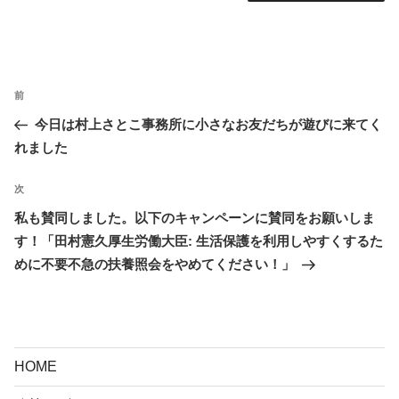
投
前
前
稿
の
今日は村上さとこ事務所に小さなお友だちが遊びに来てく
ナ
投
れました
ビ
稿
ゲ
次
次
ー
の
私も賛同しました。以下のキャンペーンに賛同をお願いしま
シ
投
す！「田村憲久厚生労働大臣: 生活保護を利用しやすくするた
ョ
稿
めに不要不急の扶養照会をやめてください！」
ン
HOME