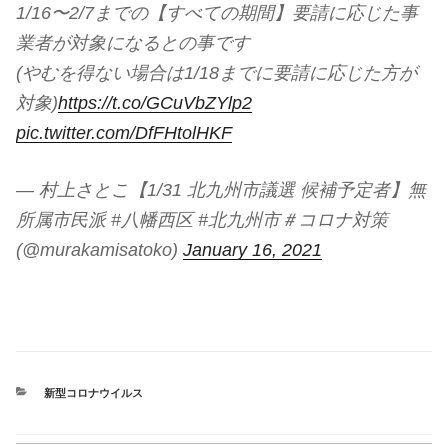
1/16〜2/7までの【すべての期間】要請に応じた事
業者が対象になるとの事です
(やむを得ない場合は1/18までに要請に応じた方が
対象)
https://t.co/GCuVbZYlp2
pic.twitter.com/DfFHtolHKF
— 村上さとこ【1/31 北九州市議選 候補予定者】無
所属市民派 #八幡西区 #北九州市＃コロナ対策
(@murakamisatoko)
January 16, 2021
カ
新型コロナウイルス
テ
ゴ
リ