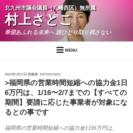
コ
北九州市議会議員（八幡西区）無所属
ン
村上さとこ
テ
ン
希望あふれる未来へ 誰ひとり取り残さない
ツ
へ
ス
MENU
キ
ッ
プ
投
2021年1月17日
投稿者:
SATOKO2021
稿
>福岡県の営業時間短縮への協力金1日
日:
6万円は、1/16〜2/7までの【すべての
期間】要請に応じた事業者が対象にな
るとの事です
福岡県の営業時間短縮への協力金1日6万円は、