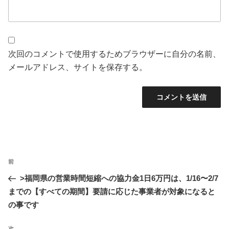
次回のコメントで使用するためブラウザーに自分の名前、
メールアドレス、サイトを保存する。
投
前
前
稿
の
>福岡県の営業時間短縮への協力金1日6万円は、1/16〜2/7
ナ
投
までの【すべての期間】要請に応じた事業者が対象になると
ビ
稿
の事です
ゲ
ー
次