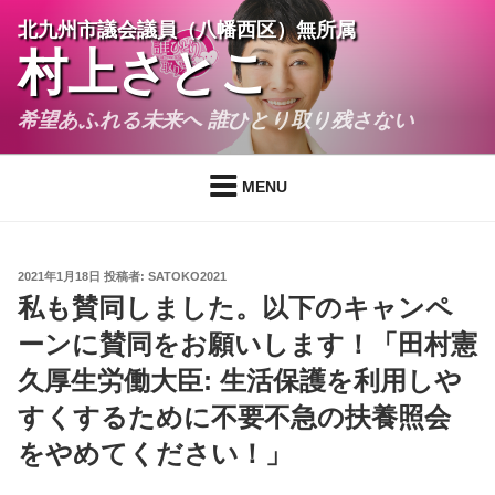
コ
北九州市議会議員（八幡西区）無所属
ン
村上さとこ
テ
ン
希望あふれる未来へ 誰ひとり取り残さない
ツ
へ
ス
MENU
キ
ッ
プ
投
2021年1月18日
投稿者:
SATOKO2021
稿
私も賛同しました。以下のキャンペ
日:
ーンに賛同をお願いします！「田村憲
久厚生労働大臣: 生活保護を利用しや
すくするために不要不急の扶養照会
をやめてください！」