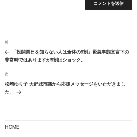
投
前
前
稿
の
「投開票日を知らない人は全体の9割」緊急事態宣言下の
ナ
投
非常時ではありますが9割はショック。
ビ
稿
ゲ
次
次
ー
の
松崎ゆり子 大野城市議から応援メッセージをいただきまし
シ
投
た。
ョ
稿
ン
HOME