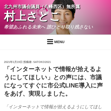
コ
北九州市議会議員（八幡西区）無所属
ン
村上さとこ
テ
ン
希望あふれる未来へ 誰ひとり取り残さない
ツ
へ
ス
MENU
キ
ッ
プ
投
2021年1月19日
投稿者:
SATOKO2021
稿
「インターネットで情報が拾えるよ
日:
うにしてほしい」との声には、市議
になってすぐに市公式LINE導入に声
をあげ、実現しました。
「インターネットで情報が拾えるようにしてほし