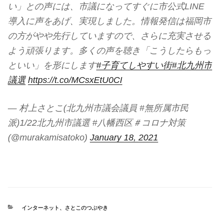
い」との声には、市議になってすぐに市公式LINE
導入に声をあげ、実現しました。情報発信は福岡市
の方がやや先行していますので、さらに充実させる
よう頑張ります。多くの声を聴き「こうしたらもっ
といい」を形にします
#子育てしやすい街
#北九州市
議選
https://t.co/MCsxEtU0CI
— 村上さとこ(北九州市議会議員 #無所属市民
派)1/22北九州市議選 #八幡西区＃コロナ対策
(@murakamisatoko)
January 18, 2021
カ
インターネット
、
さとこのつぶやき
テ