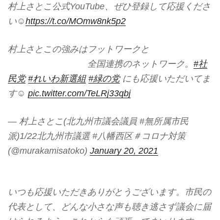
村上さとこ公式YouTube、ぜひ登録して応援くださ
い☺
https://t.co/MOmw8nk5p2
村上さとこの強みはフットワークと
全国連携のネットワーク。
#社
民党
#れいわ新選組
#緑の党
にも応援いただいてま
す☺
pic.twitter.com/TeLRj33qbj
— 村上さとこ(北九州市議会議員 #無所属市民
派)1/22北九州市議選 #八幡西区＃コロナ対策
(@murakamisatoko)
January 20, 2021
いつも応援いただきありがとうございます。市民の
代表として、どんな小さな声も聴き逃さず議会に届