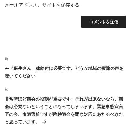
メールアドレス、サイトを保存する。
投
前
前
稿
の
#麻生さん一律給付は必要です。どうか地域の疲弊の声を
ナ
投
聴いてください
ビ
稿
ゲ
次
次
ー
の
非常時ほど議会の役割が重要です。それが出来ないなら、議
シ
投
会は必要ないということになってしまいます。緊急事態宣言
ョ
稿
下の今、市議選前ですが臨時議会を開き対応にあたるべきだ
ン
と思っています。