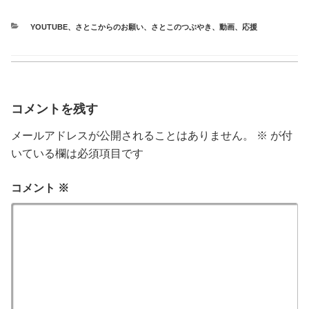
カ
YOUTUBE
、
さとこからのお願い
、
さとこのつぶやき
、
動画
、
応援
テ
ゴ
リ
ー
コメントを残す
メールアドレスが公開されることはありません。
※
が付
いている欄は必須項目です
コメント
※