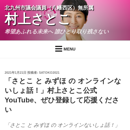
コ
北九州市議会議員（八幡西区）無所属
ン
村上さとこ
テ
ン
希望あふれる未来へ 誰ひとり取り残さない
ツ
へ
ス
MENU
キ
ッ
プ
投
2021年1月21日
投稿者:
SATOKO2021
稿
「さとこ と みずほ の オンラインな
日:
いしょ話！」村上さとこ公式
YouTube、ぜひ登録して応援くださ
い
「さとこ と みずほ の オンラインないしょ話！」