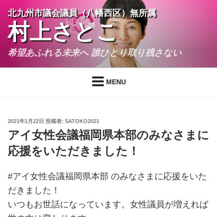
コ
北九州市議会議員（八幡西区）無所属
ン
村上さとこ
テ
ン
希望あふれる未来へ 誰ひとり取り残さない
ツ
へ
ス
MENU
キ
ッ
プ
投
2021年1月22日
投稿者:
SATOKO2021
稿
アイ女性会議福岡県本部のみなさまに
日:
応援をいただきました！
#アイ女性会議福岡県本部 のみなさまに応援をいた
だきました！
いつもお世話になっています。女性議員が増えれば