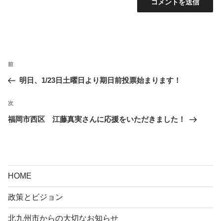
投
前
前
稿
の
明日、1/23日土曜日より期日前投票始まります！
ナ
投
ビ
稿
次
次
ゲ
の
福岡市西区 江藤真実さんに応援をいただきました！
ー
投
シ
稿
ョ
ン
HOME
政策とビジョン
北九州市からの大切なお知らせ