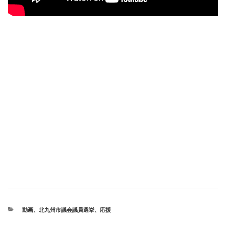
カ
動画
、
北九州市議会議員選挙
、
応援
テ