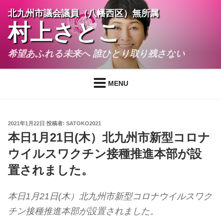
コ
北九州市議会議員（八幡西区）無所属
ン
村上さとこ
テ
ン
希望あふれる未来へ 誰ひとり取り残さない
ツ
へ
ス
MENU
キ
ッ
プ
投
2021年1月22日
投稿者:
SATOKO2021
稿
本日1月21日(木）北九州市新型コロナ
日:
ウイルスワクチン接種推進本部が設
置されました。
本日1月21日(木）北九州市新型コロナウイルスワク
チン接種推進本部が設置されました。