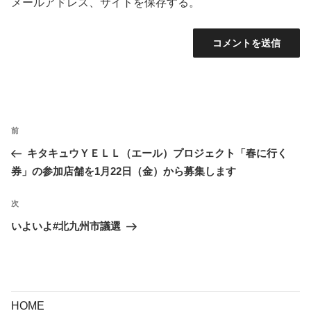
メールアドレス、サイトを保存する。
投
前
前
稿
の
キタキュウＹＥＬＬ（エール）プロジェクト「春に行く
ナ
投
券」の参加店舗を1月22日（金）から募集します
ビ
稿
ゲ
次
次
ー
の
いよいよ#北九州市議選
シ
投
ョ
稿
ン
HOME