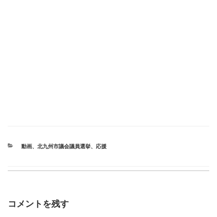
カ
動画
、
北九州市議会議員選挙
、
応援
テ
ゴ
リ
ー
コメントを残す