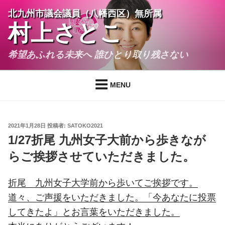
コ
北九州市議会議員（八幡西区）無所属
ン
村上さとこ
テ
ン
希望あふれる未来へ 誰ひとり取り残さない
ツ
へ
ス
MENU
キ
ッ
プ
投
2021年1月28日
投稿者:
SATOKO2021
稿
1/27折尾 九州女子大前から歩きなが
日:
らご挨拶させていただきました。
折尾 九州女子大学前から歩いてご挨拶です。
道々、ご声援をいただきました。「今あなたに投票
してきたよ」とお言葉をいただきました。