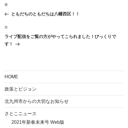
投
前
前
稿
の
ともだちのともだちは八幡西区！！
ナ
投
ビ
稿
次
次
ゲ
の
ライブ配信をご覧の方がやってこられました！びっくりで
ー
投
す！
シ
稿
ョ
ン
HOME
政策とビジョン
北九州市からの大切なお知らせ
さとこニュース
2021年新春未来号 Web版